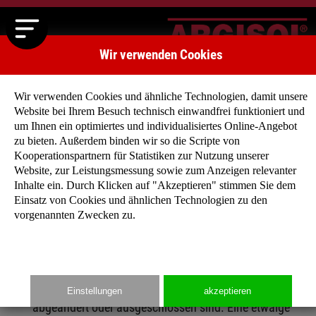
Wir verwenden Cookies
Wir verwenden Cookies und ähnliche Technologien, damit unsere
Website bei Ihrem Besuch technisch einwandfrei funktioniert und
um Ihnen ein optimiertes und individualisiertes Online-Angebot
Verkaufs- und Lieferbedingungen für ARGISOL-Produkte (AGB
zu bieten. Außerdem binden wir so die Scripte von
Kooperationspartnern für Statistiken zur Nutzung unserer
Website, zur Leistungsmessung sowie zum Anzeigen relevanter
Inhalte ein. Durch Klicken auf "Akzeptieren" stimmen Sie dem
Einsatz von Cookies und ähnlichen Technologien zu den
1. GELTUNG
vorgenannten Zwecken zu.
Sämtliche Aufträge werden nur auf Grund der
nachstehenden Allgemeinen Geschäftsbedingungen
angenommen bzw. ausgeführt, sofern diese nicht mit
unserer ausdrücklichen schriftlichen Zustimmung
Einstellungen
akzeptieren
abgeändert oder ausgeschlossen sind. Eine etwaige