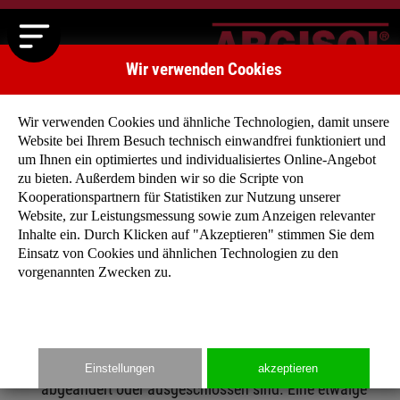
Wir verwenden Cookies
Wir verwenden Cookies und ähnliche Technologien, damit unsere
Website bei Ihrem Besuch technisch einwandfrei funktioniert und
um Ihnen ein optimiertes und individualisiertes Online-Angebot
Verkaufs- und Lieferbedingungen für ARGISOL-Produkte (AGB
zu bieten. Außerdem binden wir so die Scripte von
Kooperationspartnern für Statistiken zur Nutzung unserer
Website, zur Leistungsmessung sowie zum Anzeigen relevanter
Inhalte ein. Durch Klicken auf "Akzeptieren" stimmen Sie dem
Einsatz von Cookies und ähnlichen Technologien zu den
1. GELTUNG
vorgenannten Zwecken zu.
Sämtliche Aufträge werden nur auf Grund der
nachstehenden Allgemeinen Geschäftsbedingungen
angenommen bzw. ausgeführt, sofern diese nicht mit
unserer ausdrücklichen schriftlichen Zustimmung
Einstellungen
akzeptieren
abgeändert oder ausgeschlossen sind. Eine etwaige