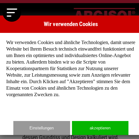
Wir verwenden Cookies
Wir verwenden Cookies und ähnliche Technologien, damit unsere
Website bei Ihrem Besuch technisch einwandfrei funktioniert und
um Ihnen ein optimiertes und individualisiertes Online-Angebot
zu bieten. Außerdem binden wir so die Scripte von
Kooperationspartnern für Statistiken zur Nutzung unserer
Baukostenrechner
Website, zur Leistungsmessung sowie zum Anzeigen relevanter
Inhalte ein. Durch Klicken auf "Akzeptieren" stimmen Sie dem
Das ARGISOL-Team hat für Sie als angehende Bauherren eine
Einsatz von Cookies und ähnlichen Technologien zu den
Baukostenrechner entwickelt, der Ihnen eine grobe Übersicht
vorgenannten Zwecken zu.
der Gesamtkosten und Einzelgewerke geben soll und auch für
die von Ihnen geplanten Eigenleistungen einen kalkulatorische
Richtwert ausweist.Bitte beachten Sie, dass dieser
Baukostenrechner nicht die Baukostenaufstellung eines
Einstellungen
akzeptieren
Architekten ersetzen kann, da jedes Haus individuell nach
dessen Grundriss und Design kalkuliert wird.