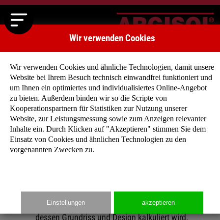
Wir verwenden Cookies
Wir verwenden Cookies und ähnliche Technologien, damit unsere
Website bei Ihrem Besuch technisch einwandfrei funktioniert und
um Ihnen ein optimiertes und individualisiertes Online-Angebot
zu bieten. Außerdem binden wir so die Scripte von
Kooperationspartnern für Statistiken zur Nutzung unserer
Baukostenrechner
Website, zur Leistungsmessung sowie zum Anzeigen relevanter
Inhalte ein. Durch Klicken auf "Akzeptieren" stimmen Sie dem
Das ARGISOL-Team hat für Sie als angehende Bauherren eine
Einsatz von Cookies und ähnlichen Technologien zu den
Baukostenrechner entwickelt, der Ihnen eine grobe Übersicht
vorgenannten Zwecken zu.
der Gesamtkosten und Einzelgewerke geben soll und auch für
die von Ihnen geplanten Eigenleistungen einen kalkulatorische
Richtwert ausweist.Bitte beachten Sie, dass dieser
Baukostenrechner nicht die Baukostenaufstellung eines
Einstellungen
akzeptieren
Architekten ersetzen kann, da jedes Haus individuell nach
dessen Grundriss und Design kalkuliert wird.