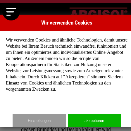
Wir verwenden Cookies
Wir verwenden Cookies und ähnliche Technologien, damit unsere
Website bei Ihrem Besuch technisch einwandfrei funktioniert und
um Ihnen ein optimiertes und individualisiertes Online-Angebot
zu bieten. Außerdem binden wir so die Scripte von
Kooperationspartnern für Statistiken zur Nutzung unserer
Baukostenrechner
Website, zur Leistungsmessung sowie zum Anzeigen relevanter
Inhalte ein. Durch Klicken auf "Akzeptieren" stimmen Sie dem
Das ARGISOL-Team hat für Sie als angehende Bauherren eine
Einsatz von Cookies und ähnlichen Technologien zu den
Baukostenrechner entwickelt, der Ihnen eine grobe Übersicht
vorgenannten Zwecken zu.
der Gesamtkosten und Einzelgewerke geben soll und auch für
die von Ihnen geplanten Eigenleistungen einen kalkulatorische
Richtwert ausweist.Bitte beachten Sie, dass dieser
Baukostenrechner nicht die Baukostenaufstellung eines
Einstellungen
akzeptieren
Architekten ersetzen kann, da jedes Haus individuell nach
dessen Grundriss und Design kalkuliert wird.