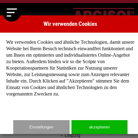
Wir verwenden Cookies
Wir verwenden Cookies und ähnliche Technologien, damit unsere
Website bei Ihrem Besuch technisch einwandfrei funktioniert und
um Ihnen ein optimiertes und individualisiertes Online-Angebot
zu bieten. Außerdem binden wir so die Scripte von
Kooperationspartnern für Statistiken zur Nutzung unserer
Website, zur Leistungsmessung sowie zum Anzeigen relevanter
National
Inhalte ein. Durch Klicken auf "Akzeptieren" stimmen Sie dem
Einsatz von Cookies und ähnlichen Technologien zu den
Villa Belano - Mein Haus ist mein Schloss
vorgenannten Zwecken zu.
Berlin
Bockenheim
Gerolsheim
Kaiserslautern
Einstellungen
akzeptieren
Kerzenheim
Leipzig