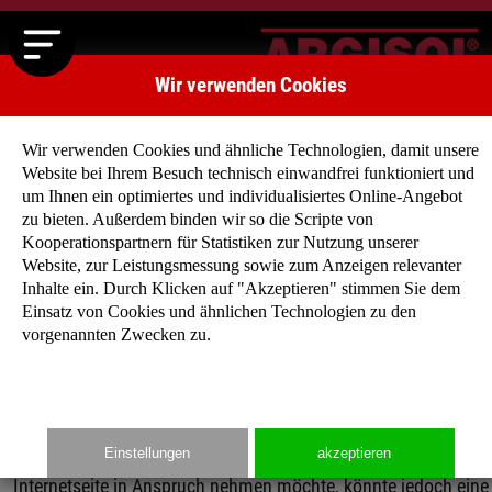
Wir verwenden Cookies
Wir verwenden Cookies und ähnliche Technologien, damit unsere
Website bei Ihrem Besuch technisch einwandfrei funktioniert und
Datenschutz
um Ihnen ein optimiertes und individualisiertes Online-Angebot
zu bieten. Außerdem binden wir so die Scripte von
Datenschutzerklärung
Kooperationspartnern für Statistiken zur Nutzung unserer
Website, zur Leistungsmessung sowie zum Anzeigen relevanter
Inhalte ein. Durch Klicken auf "Akzeptieren" stimmen Sie dem
Wir freuen uns sehr über Ihr Interesse an unserem
Einsatz von Cookies und ähnlichen Technologien zu den
Unternehmen. Datenschutz hat einen besonders hohen
vorgenannten Zwecken zu.
Stellenwert für die Geschäftsleitung der ARGISOL Bausysteme
BEWA GmbH. Eine Nutzung der Internetseiten der ARGISOL
Bausysteme BEWA GmbH ist grundsätzlich ohne jede Angabe
personenbezogener Daten möglich. Sofern eine betroffene
Einstellungen
akzeptieren
Person besondere Services unseres Unternehmens über unsere
Internetseite in Anspruch nehmen möchte, könnte jedoch eine