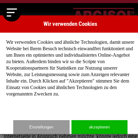
Wir verwenden Cookies
Wir verwenden Cookies und ähnliche Technologien, damit unsere
Website bei Ihrem Besuch technisch einwandfrei funktioniert und
Datenschutz
um Ihnen ein optimiertes und individualisiertes Online-Angebot
zu bieten. Außerdem binden wir so die Scripte von
Datenschutzerklärung
Kooperationspartnern für Statistiken zur Nutzung unserer
Website, zur Leistungsmessung sowie zum Anzeigen relevanter
Inhalte ein. Durch Klicken auf "Akzeptieren" stimmen Sie dem
Wir freuen uns sehr über Ihr Interesse an unserem
Einsatz von Cookies und ähnlichen Technologien zu den
Unternehmen. Datenschutz hat einen besonders hohen
vorgenannten Zwecken zu.
Stellenwert für die Geschäftsleitung der ARGISOL Bausysteme
BEWA GmbH. Eine Nutzung der Internetseiten der ARGISOL
Bausysteme BEWA GmbH ist grundsätzlich ohne jede Angabe
personenbezogener Daten möglich. Sofern eine betroffene
Einstellungen
akzeptieren
Person besondere Services unseres Unternehmens über unsere
Internetseite in Anspruch nehmen möchte, könnte jedoch eine