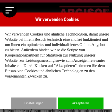
Wir verwenden Cookies
Wir verwenden Cookies und ähnliche Technologien, damit unsere
Website bei Ihrem Besuch technisch einwandfrei funktioniert und
Datenschutz
um Ihnen ein optimiertes und individualisiertes Online-Angebot
zu bieten. Außerdem binden wir so die Scripte von
Datenschutzerklärung
Kooperationspartnern für Statistiken zur Nutzung unserer
Website, zur Leistungsmessung sowie zum Anzeigen relevanter
Inhalte ein. Durch Klicken auf "Akzeptieren" stimmen Sie dem
Wir freuen uns sehr über Ihr Interesse an unserem
Einsatz von Cookies und ähnlichen Technologien zu den
Unternehmen. Datenschutz hat einen besonders hohen
vorgenannten Zwecken zu.
Stellenwert für die Geschäftsleitung der ARGISOL Bausysteme
BEWA GmbH. Eine Nutzung der Internetseiten der ARGISOL
Bausysteme BEWA GmbH ist grundsätzlich ohne jede Angabe
personenbezogener Daten möglich. Sofern eine betroffene
Einstellungen
akzeptieren
Person besondere Services unseres Unternehmens über unsere
Internetseite in Anspruch nehmen möchte, könnte jedoch eine