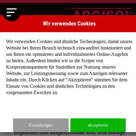
Wir verwenden Cookies
Wir verwenden Cookies und ähnliche Technologien, damit unsere
Website bei Ihrem Besuch technisch einwandfrei funktioniert und
um Ihnen ein optimiertes und individualisiertes Online-Angebot
Verkaufs- und Lieferbedingungen für ARGISOL-Produkte (AGB
zu bieten. Außerdem binden wir so die Scripte von
Kooperationspartnern für Statistiken zur Nutzung unserer
Website, zur Leistungsmessung sowie zum Anzeigen relevanter
Inhalte ein. Durch Klicken auf "Akzeptieren" stimmen Sie dem
Einsatz von Cookies und ähnlichen Technologien zu den
1. GELTUNG
vorgenannten Zwecken zu.
Sämtliche Aufträge werden nur auf Grund der
nachstehenden Allgemeinen Geschäftsbedingungen
angenommen bzw. ausgeführt, sofern diese nicht mit
unserer ausdrücklichen schriftlichen Zustimmung
Einstellungen
akzeptieren
abgeändert oder ausgeschlossen sind. Eine etwaige