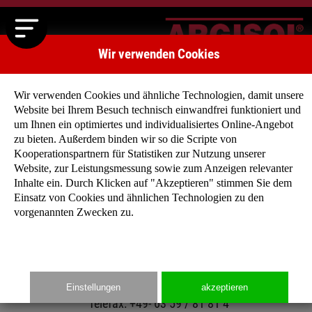
Wir verwenden Cookies
Wir verwenden Cookies und ähnliche Technologien, damit unsere
Website bei Ihrem Besuch technisch einwandfrei funktioniert und
um Ihnen ein optimiertes und individualisiertes Online-Angebot
zu bieten. Außerdem binden wir so die Scripte von
Kooperationspartnern für Statistiken zur Nutzung unserer
Impressum
Website, zur Leistungsmessung sowie zum Anzeigen relevanter
Inhalte ein. Durch Klicken auf "Akzeptieren" stimmen Sie dem
Einsatz von Cookies und ähnlichen Technologien zu den
ARGISOL Bausysteme - BEWA GmbH
vorgenannten Zwecken zu.
Grünstadter Straße 2
67271 Obersülzen
Telefon: +49- 63 59 / 93 26-0
Einstellungen
akzeptieren
Telefax: +49- 63 59 / 81 81 4