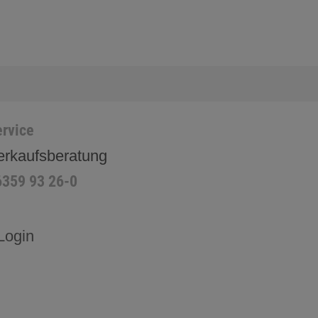
rvice
erkaufsberatung
6359 93 26-0
Login