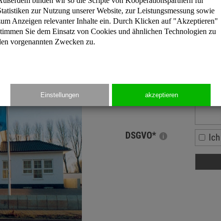
Außerdem binden wir so die Scripte von Kooperationspartnern für
Statistiken zur Nutzung unserer Website, zur Leistungsmessung sowie
PLZ
zum Anzeigen relevanter Inhalte ein. Durch Klicken auf "Akzeptieren"
stimmen Sie dem Einsatz von Cookies und ähnlichen Technologien zu
Telefon
*
den vorgenannten Zwecken zu.
Email
*
Frage
*
Einstellungen
akzeptieren
DSGVO
*
Ich