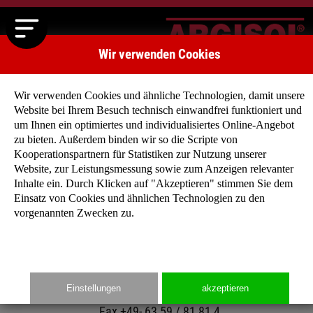
Wir verwenden Cookies
Wir verwenden Cookies und ähnliche Technologien, damit unsere
Website bei Ihrem Besuch technisch einwandfrei funktioniert und
um Ihnen ein optimiertes und individualisiertes Online-Angebot
zu bieten. Außerdem binden wir so die Scripte von
Kooperationspartnern für Statistiken zur Nutzung unserer
Website, zur Leistungsmessung sowie zum Anzeigen relevanter
Kontakt
Inhalte ein. Durch Klicken auf "Akzeptieren" stimmen Sie dem
Einsatz von Cookies und ähnlichen Technologien zu den
ARGISOL Bausysteme BEWA GmbH
vorgenannten Zwecken zu.
Grünstadter Straße 2
D-67271 Obersülzen
Einstellungen
akzeptieren
Tel. +49- 63 59 / 93 26-0
Fax +49- 63 59 / 81 81 4