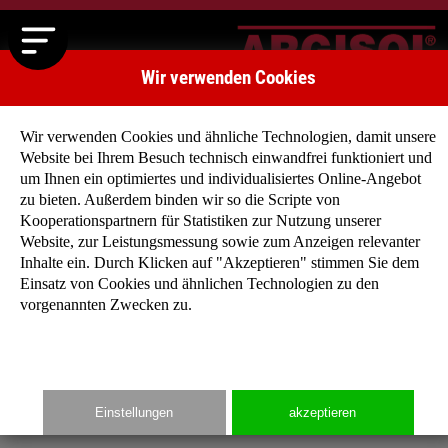
Wir verwenden Cookies
Wir verwenden Cookies und ähnliche Technologien, damit unsere
Website bei Ihrem Besuch technisch einwandfrei funktioniert und
Benutzeranmeldung
um Ihnen ein optimiertes und individualisiertes Online-Angebot
zu bieten. Außerdem binden wir so die Scripte von
Geben Sie Ihren Benutzernamen und Ihr Passwort ein, um sich
Kooperationspartnern für Statistiken zur Nutzung unserer
an der Website anzumelden:
Website, zur Leistungsmessung sowie zum Anzeigen relevanter
Anmelden
Inhalte ein. Durch Klicken auf "Akzeptieren" stimmen Sie dem
Benutzername:
Einsatz von Cookies und ähnlichen Technologien zu den
vorgenannten Zwecken zu.
Passwort:
Einstellungen
akzeptieren