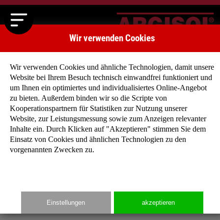
Wir verwenden Cookies
Wir verwenden Cookies und ähnliche Technologien, damit unsere
Website bei Ihrem Besuch technisch einwandfrei funktioniert und
Benutzeranmeldung
um Ihnen ein optimiertes und individualisiertes Online-Angebot
zu bieten. Außerdem binden wir so die Scripte von
Geben Sie Ihren Benutzernamen und Ihr Passwort ein, um sich
Kooperationspartnern für Statistiken zur Nutzung unserer
an der Website anzumelden:
Website, zur Leistungsmessung sowie zum Anzeigen relevanter
Anmelden
Inhalte ein. Durch Klicken auf "Akzeptieren" stimmen Sie dem
Benutzername:
Einsatz von Cookies und ähnlichen Technologien zu den
vorgenannten Zwecken zu.
Passwort:
Einstellungen
akzeptieren