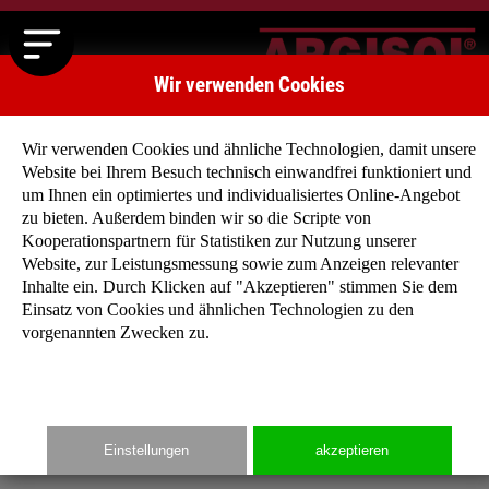
Wir verwenden Cookies
Wir verwenden Cookies und ähnliche Technologien, damit unsere
Website bei Ihrem Besuch technisch einwandfrei funktioniert und
Benutzeranmeldung
um Ihnen ein optimiertes und individualisiertes Online-Angebot
zu bieten. Außerdem binden wir so die Scripte von
Geben Sie Ihren Benutzernamen und Ihr Passwort ein, um sich
Kooperationspartnern für Statistiken zur Nutzung unserer
an der Website anzumelden:
Website, zur Leistungsmessung sowie zum Anzeigen relevanter
Anmelden
Inhalte ein. Durch Klicken auf "Akzeptieren" stimmen Sie dem
Benutzername:
Einsatz von Cookies und ähnlichen Technologien zu den
vorgenannten Zwecken zu.
Passwort:
Einstellungen
akzeptieren