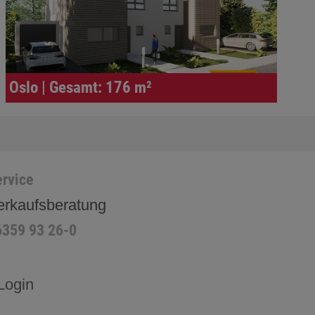
Oslo | Gesamt: 176 m²
rvice
erkaufsberatung
6359 93 26-0
Login