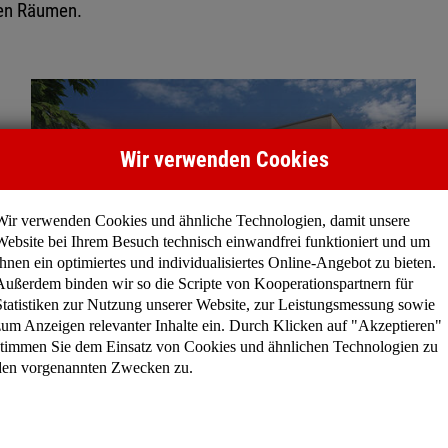
ten Räumen.
Wir verwenden Cookies
Wir verwenden Cookies und ähnliche Technologien, damit unsere
Website bei Ihrem Besuch technisch einwandfrei funktioniert und um
Ihnen ein optimiertes und individualisiertes Online-Angebot zu bieten.
Außerdem binden wir so die Scripte von Kooperationspartnern für
Statistiken zur Nutzung unserer Website, zur Leistungsmessung sowie
zum Anzeigen relevanter Inhalte ein. Durch Klicken auf "Akzeptieren"
Madison II | Gesamt: 99 m²
stimmen Sie dem Einsatz von Cookies und ähnlichen Technologien zu
den vorgenannten Zwecken zu.