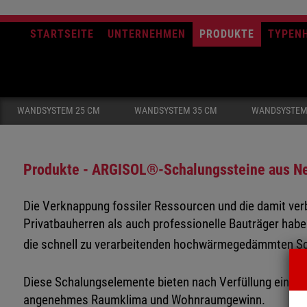
STARTSEITE
UNTERNEHMEN
PRODUKTE
TYPEN
WANDSYSTEM 25 CM
WANDSYSTEM 35 CM
WANDSYSTEM
Produkte - ARGISOL®-Schalungssteine aus N
Die Verknappung fossiler Ressourcen und die damit ver
Privatbauherren als auch professionelle Bauträger habe
die schnell zu verarbeitenden hochwärmegedämmten S
Diese Schalungselemente bieten nach Verfüllung einen 
angenehmes Raumklima und Wohnraumgewinn.