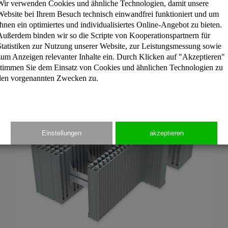
Wir verwenden Cookies und ähnliche Technologien, damit unsere
Website bei Ihrem Besuch technisch einwandfrei funktioniert und um
 Mitte 2004 von Styropor® auf das von der BASF SE verbes
Ihnen ein optimiertes und individualisiertes Online-Angebot zu bieten.
Außerdem binden wir so die Scripte von Kooperationspartnern für
Statistiken zur Nutzung unserer Website, zur Leistungsmessung sowie
zum Anzeigen relevanter Inhalte ein. Durch Klicken auf "Akzeptieren"
stimmen Sie dem Einsatz von Cookies und ähnlichen Technologien zu
den vorgenannten Zwecken zu.
Einstellungen
akzeptieren