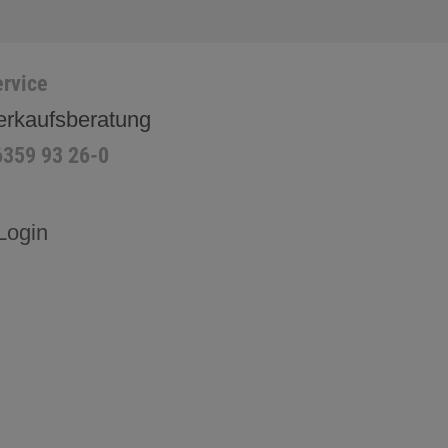
rvice
erkaufsberatung
6359 93 26-0
Login
H