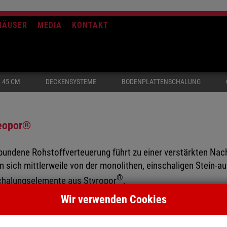
HÄUSER
MEDIA
KONTAKT
 45 CM
DECKENSYSTEME
BODENPLATTENSCHALUNG
eopor®
bundene Rohstoffverteuerung führt zu einer verstärkten Nac
n sich mittlerweile von der monolithen, einschaligen Stein-
®
chalungselemente aus Styropor
.
Wir verwenden Cookies
massiven Betonkern mit einer Innen- und Außenwanddämmung 