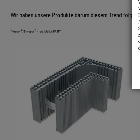
Wir haben unsere Produkte darum diesem Trend folgend
®
®
"Neopor
/Styropor
= reg. Marke BASF"