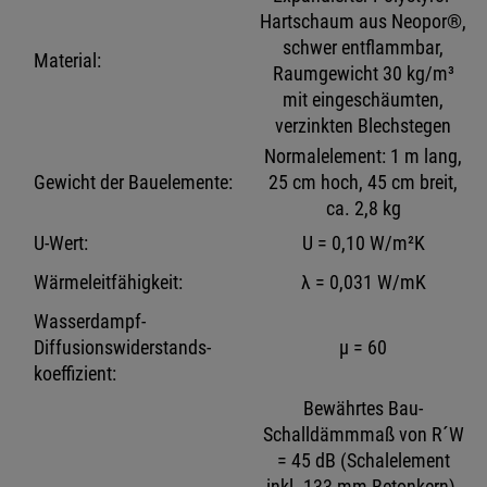
Hartschaum aus Neopor®,
schwer entflammbar,
Material:
Raumgewicht 30 kg/m³
mit eingeschäumten,
verzinkten Blechstegen
Normalelement: 1 m lang,
Gewicht der Bauelemente:
25 cm hoch, 45 cm breit,
ca. 2,8 kg
U-Wert:
U = 0,10 W/m²K
Wärmeleitfähigkeit:
λ = 0,031 W/mK
Wasserdampf-
Diffusionswiderstands-
μ = 60
koeffizient:
Bewährtes Bau-
Schalldämmmaß von R´W
= 45 dB (Schalelement
inkl. 133 mm Betonkern),