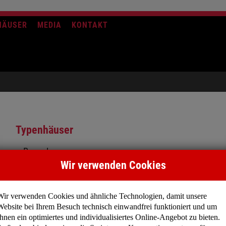
HÄUSER
MEDIA
KONTAKT
Typenhäuser
Bungalows
Wir verwenden Cookies
Klassische Häuser
Mediterrane Häuser
Stadtvillen
Wir verwenden Cookies und ähnliche Technologien, damit unsere
Moderne Häuser
Website bei Ihrem Besuch technisch einwandfrei funktioniert und um
Mehrgenerationenhäuser
Ihnen ein optimiertes und individualisiertes Online-Angebot zu bieten.