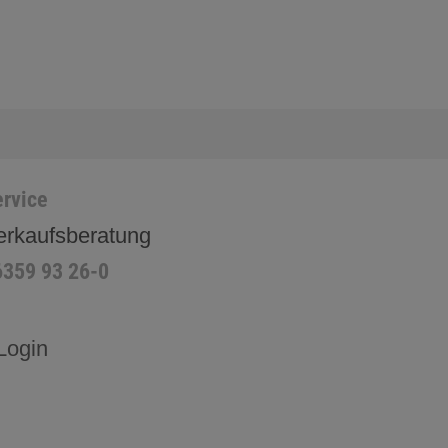
rvice
erkaufsberatung
6359 93 26-0
Login