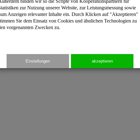
Außerdem binden wir so die Scripte von Kooperationspartnern für
Villa Richmond
Statistiken zur Nutzung unserer Website, zur Leistungsmessung sowie
zum Anzeigen relevanter Inhalte ein. Durch Klicken auf "Akzeptieren"
stimmen Sie dem Einsatz von Cookies und ähnlichen Technologien zu
den vorgenannten Zwecken zu.
Einstellungen
akzeptieren