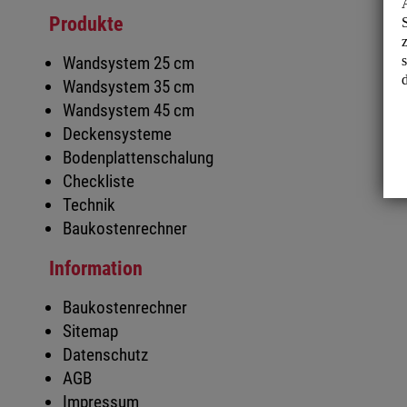
Produkte
Wandsystem 25 cm
Wandsystem 35 cm
Wandsystem 45 cm
Deckensysteme
Bodenplattenschalung
Checkliste
Technik
Baukostenrechner
Information
Baukostenrechner
Sitemap
Datenschutz
AGB
Impressum