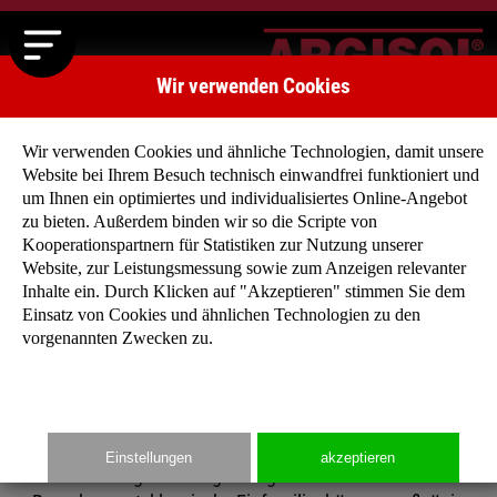
Wir verwenden Cookies
Wir verwenden Cookies und ähnliche Technologien, damit unsere
Website bei Ihrem Besuch technisch einwandfrei funktioniert und
um Ihnen ein optimiertes und individualisiertes Online-Angebot
zu bieten. Außerdem binden wir so die Scripte von
Kooperationspartnern für Statistiken zur Nutzung unserer
Website, zur Leistungsmessung sowie zum Anzeigen relevanter
Haben Sie noch keine konkrete Vorstellung, wie Ihr
Inhalte ein. Durch Klicken auf "Akzeptieren" stimmen Sie dem
zukünftiges Niedrigenergiehaus aussehen soll?
Einsatz von Cookies und ähnlichen Technologien zu den
Dann lassen Sie sich von unseren Typenhäuser
vorgenannten Zwecken zu.
inspirieren, denn für jeden Geschmack findet sich
der richtige Entwurf!
Einstellungen
akzeptieren
Ob eingeschossige Bungalows mit offenem