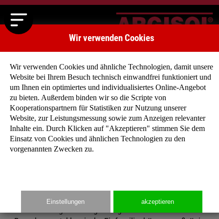
Wir verwenden Cookies
Wir verwenden Cookies und ähnliche Technologien, damit unsere
Website bei Ihrem Besuch technisch einwandfrei funktioniert und
um Ihnen ein optimiertes und individualisiertes Online-Angebot
zu bieten. Außerdem binden wir so die Scripte von
Kooperationspartnern für Statistiken zur Nutzung unserer
Website, zur Leistungsmessung sowie zum Anzeigen relevanter
Haben Sie noch keine konkrete Vorstellung, wie Ihr
Inhalte ein. Durch Klicken auf "Akzeptieren" stimmen Sie dem
zukünftiges Niedrigenergiehaus aussehen soll?
Einsatz von Cookies und ähnlichen Technologien zu den
Dann lassen Sie sich von unseren Typenhäuser
vorgenannten Zwecken zu.
inspirieren, denn für jeden Geschmack findet sich
der richtige Entwurf!
Einstellungen
akzeptieren
Ob eingeschossige Bungalows mit offenem