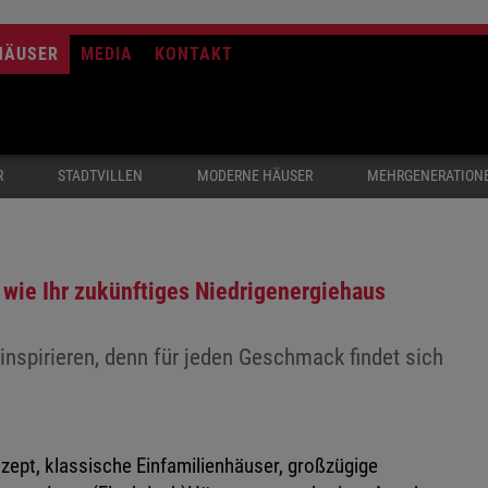
HÄUSER
MEDIA
KONTAKT
R
STADTVILLEN
MODERNE HÄUSER
MEHRGENERATION
 wie Ihr zukünftiges Niedrigenergiehaus
nspirieren, denn für jeden Geschmack findet sich
pt, klassische Einfamilienhäuser, großzügige