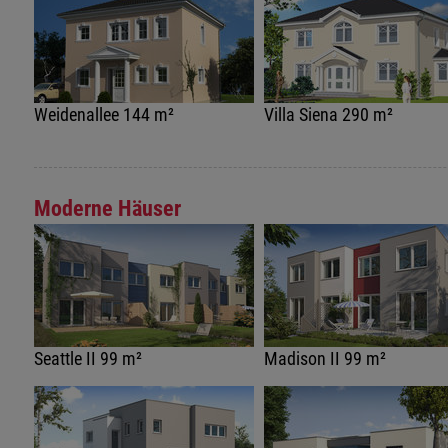
Weidenallee 144 m²
Villa Siena 290 m²
Moderne Häuser
Seattle II 99 m²
Madison II 99 m²