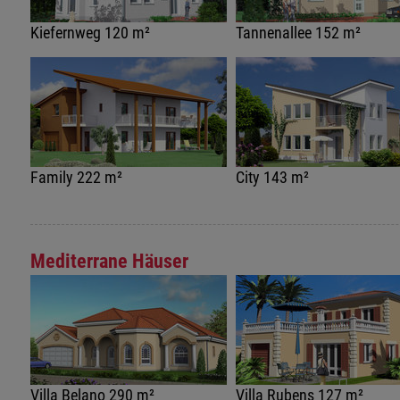
Kiefernweg 120 m²
Tannenallee 152 m²
Family 222 m²
City 143 m²
Mediterrane Häuser
Villa Belano 290 m²
Villa Rubens 127 m²