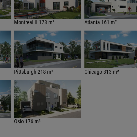
Montreal II 173 m²
Atlanta 161 m²
Pittsburgh 218 m²
Chicago 313 m²
Oslo 176 m²