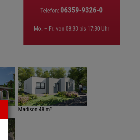
06359-9326-0
Telefon:
Mo. – Fr. von 08:30 bis 17:30 Uhr
Madison 48 m²