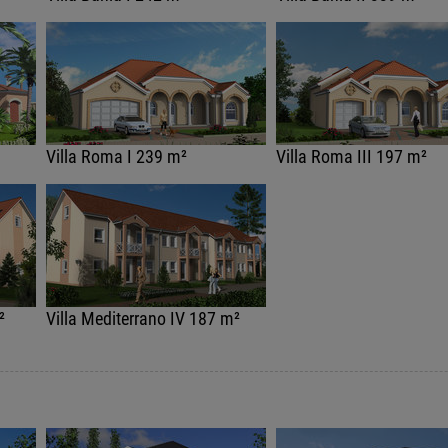
Villa Roma I 239 m²
Villa Roma III 197 m²
²
Villa Mediterrano IV 187 m²