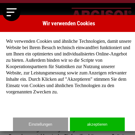
Wir verwenden Cookies
Wir verwenden Cookies und ähnliche Technologien, damit unsere
Website bei Ihrem Besuch technisch einwandfrei funktioniert und
um Ihnen ein optimiertes und individualisiertes Online-Angebot
zu bieten. Außerdem binden wir so die Scripte von
Kooperationspartnern für Statistiken zur Nutzung unserer
Website, zur Leistungsmessung sowie zum Anzeigen relevanter
Haben Sie noch keine konkrete Vorstellung, wie Ihr
Inhalte ein. Durch Klicken auf "Akzeptieren" stimmen Sie dem
zukünftiges Niedrigenergiehaus aussehen soll?
Einsatz von Cookies und ähnlichen Technologien zu den
Dann lassen Sie sich von unseren Typenhäuser
vorgenannten Zwecken zu.
inspirieren, denn für jeden Geschmack findet sich
der richtige Entwurf!
Einstellungen
akzeptieren
Ob eingeschossige Bungalows mit offenem