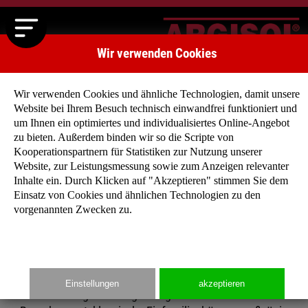
Wir verwenden Cookies
Wir verwenden Cookies und ähnliche Technologien, damit unsere
Website bei Ihrem Besuch technisch einwandfrei funktioniert und
um Ihnen ein optimiertes und individualisiertes Online-Angebot
zu bieten. Außerdem binden wir so die Scripte von
Kooperationspartnern für Statistiken zur Nutzung unserer
Website, zur Leistungsmessung sowie zum Anzeigen relevanter
Haben Sie noch keine konkrete Vorstellung, wie Ihr
Inhalte ein. Durch Klicken auf "Akzeptieren" stimmen Sie dem
zukünftiges Niedrigenergiehaus aussehen soll?
Einsatz von Cookies und ähnlichen Technologien zu den
Dann lassen Sie sich von unseren Typenhäuser
vorgenannten Zwecken zu.
inspirieren, denn für jeden Geschmack findet sich
der richtige Entwurf!
Einstellungen
akzeptieren
Ob eingeschossige Bungalows mit offenem