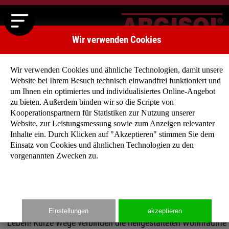
Wir verwenden Cookies
Wir verwenden Cookies und ähnliche Technologien, damit unsere
Website bei Ihrem Besuch technisch einwandfrei funktioniert und
um Ihnen ein optimiertes und individualisiertes Online-Angebot
zu bieten. Außerdem binden wir so die Scripte von
Kooperationspartnern für Statistiken zur Nutzung unserer
Klassische Häuser
Website, zur Leistungsmessung sowie zum Anzeigen relevanter
Egal was Sie suchen, Sattel-, Walm- oder Pultdach, 8
Inhalte ein. Durch Klicken auf "Akzeptieren" stimmen Sie dem
m² oder 145 m², bei unseren klassischen Häusern
Einsatz von Cookies und ähnlichen Technologien zu den
vorgenannten Zwecken zu.
werden Sie fündig! Stöbern Sie doch einfach mal
durch unser großes Angebot…
Unsere durchdachten Grundrisse lassen Ihnen Platz zum
Einstellungen
akzeptieren
Leben! Kurze Wege verbinden die hellgestalteten Wohnräume