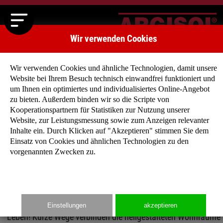
Wir verwenden Cookies
Wir verwenden Cookies und ähnliche Technologien, damit unsere
Website bei Ihrem Besuch technisch einwandfrei funktioniert und
um Ihnen ein optimiertes und individualisiertes Online-Angebot
zu bieten. Außerdem binden wir so die Scripte von
Kooperationspartnern für Statistiken zur Nutzung unserer
Klassische Häuser
Website, zur Leistungsmessung sowie zum Anzeigen relevanter
Egal was Sie suchen, Sattel-, Walm- oder Pultdach, 8
Inhalte ein. Durch Klicken auf "Akzeptieren" stimmen Sie dem
m² oder 145 m², bei unseren klassischen Häusern
Einsatz von Cookies und ähnlichen Technologien zu den
vorgenannten Zwecken zu.
werden Sie fündig! Stöbern Sie doch einfach mal
durch unser großes Angebot…
Unsere durchdachten Grundrisse lassen Ihnen Platz zum
Einstellungen
akzeptieren
Leben! Kurze Wege verbinden die hellgestalteten Wohnräume