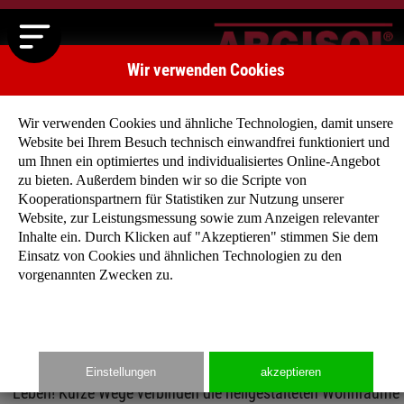
Wir verwenden Cookies
Wir verwenden Cookies und ähnliche Technologien, damit unsere
Website bei Ihrem Besuch technisch einwandfrei funktioniert und
um Ihnen ein optimiertes und individualisiertes Online-Angebot
zu bieten. Außerdem binden wir so die Scripte von
Kooperationspartnern für Statistiken zur Nutzung unserer
Klassische Häuser
Website, zur Leistungsmessung sowie zum Anzeigen relevanter
Egal was Sie suchen, Sattel-, Walm- oder Pultdach, 8
Inhalte ein. Durch Klicken auf "Akzeptieren" stimmen Sie dem
m² oder 145 m², bei unseren klassischen Häusern
Einsatz von Cookies und ähnlichen Technologien zu den
vorgenannten Zwecken zu.
werden Sie fündig! Stöbern Sie doch einfach mal
durch unser großes Angebot…
Unsere durchdachten Grundrisse lassen Ihnen Platz zum
Einstellungen
akzeptieren
Leben! Kurze Wege verbinden die hellgestalteten Wohnräume