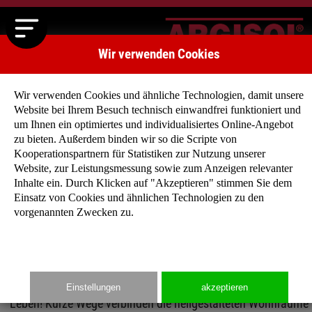
Wir verwenden Cookies
Wir verwenden Cookies und ähnliche Technologien, damit unsere
Website bei Ihrem Besuch technisch einwandfrei funktioniert und
um Ihnen ein optimiertes und individualisiertes Online-Angebot
zu bieten. Außerdem binden wir so die Scripte von
Kooperationspartnern für Statistiken zur Nutzung unserer
Klassische Häuser
Website, zur Leistungsmessung sowie zum Anzeigen relevanter
Egal was Sie suchen, Sattel-, Walm- oder Pultdach, 8
Inhalte ein. Durch Klicken auf "Akzeptieren" stimmen Sie dem
m² oder 145 m², bei unseren klassischen Häusern
Einsatz von Cookies und ähnlichen Technologien zu den
vorgenannten Zwecken zu.
werden Sie fündig! Stöbern Sie doch einfach mal
durch unser großes Angebot…
Unsere durchdachten Grundrisse lassen Ihnen Platz zum
Einstellungen
akzeptieren
Leben! Kurze Wege verbinden die hellgestalteten Wohnräume