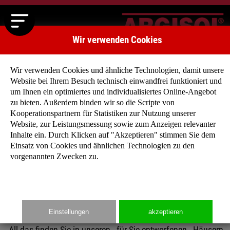
Wir verwenden Cookies
Wir verwenden Cookies und ähnliche Technologien, damit unsere
Website bei Ihrem Besuch technisch einwandfrei funktioniert und
um Ihnen ein optimiertes und individualisiertes Online-Angebot
zu bieten. Außerdem binden wir so die Scripte von
Kooperationspartnern für Statistiken zur Nutzung unserer
Mediterrane Häuser
Website, zur Leistungsmessung sowie zum Anzeigen relevanter
Nach Hause kommen und sich fühlen wie im Urlaub?
Inhalte ein. Durch Klicken auf "Akzeptieren" stimmen Sie dem
Einsatz von Cookies und ähnlichen Technologien zu den
vorgenannten Zwecken zu.
Das wird mit unseren mediterranen Häusern wahr:
Säulenbesetzte Eingänge, Bogendurchgänge, Fenster- und
Dachgesimse, Walmdächer und großzügige
Grundrissgestaltungen.
Einstellungen
akzeptieren