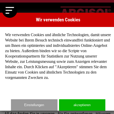
Wir verwenden Cookies
Wir verwenden Cookies und ähnliche Technologien, damit unsere
Website bei Ihrem Besuch technisch einwandfrei funktioniert und
um Ihnen ein optimiertes und individualisiertes Online-Angebot
zu bieten. Außerdem binden wir so die Scripte von
Kooperationspartnern für Statistiken zur Nutzung unserer
Mediterrane Häuser
Website, zur Leistungsmessung sowie zum Anzeigen relevanter
Nach Hause kommen und sich fühlen wie im Urlaub?
Inhalte ein. Durch Klicken auf "Akzeptieren" stimmen Sie dem
Einsatz von Cookies und ähnlichen Technologien zu den
vorgenannten Zwecken zu.
Das wird mit unseren mediterranen Häusern wahr:
Säulenbesetzte Eingänge, Bogendurchgänge, Fenster- und
Dachgesimse, Walmdächer und großzügige
Grundrissgestaltungen.
Einstellungen
akzeptieren