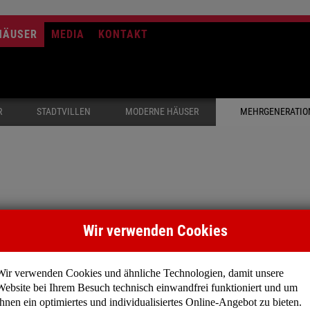
HÄUSER
MEDIA
KONTAKT
R
STADTVILLEN
MODERNE HÄUSER
MEHRGENERATIO
Wir verwenden Cookies
emeinsam unter einem Dach zu leben. Das Bedürfnis haben 
wickelt.
Wir verwenden Cookies und ähnliche Technologien, damit unsere
Website bei Ihrem Besuch technisch einwandfrei funktioniert und um
Ihnen ein optimiertes und individualisiertes Online-Angebot zu bieten.