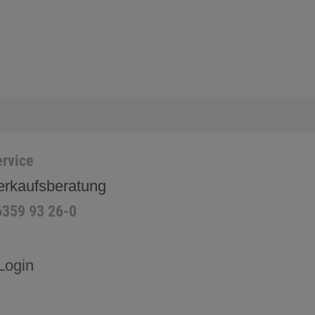
rvice
erkaufsberatung
6359 93 26-0
Login