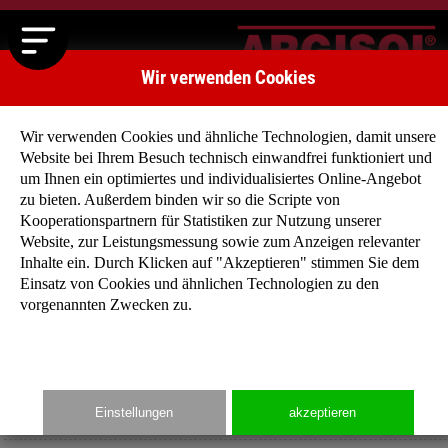
Wir verwenden Cookies
Wir verwenden Cookies und ähnliche Technologien, damit unsere
Website bei Ihrem Besuch technisch einwandfrei funktioniert und
um Ihnen ein optimiertes und individualisiertes Online-Angebot
zu bieten. Außerdem binden wir so die Scripte von
Kooperationspartnern für Statistiken zur Nutzung unserer
Mehrgenerationenhäuser
Website, zur Leistungsmessung sowie zum Anzeigen relevanter
Alle unter einem Dach
Inhalte ein. Durch Klicken auf "Akzeptieren" stimmen Sie dem
Einsatz von Cookies und ähnlichen Technologien zu den
vorgenannten Zwecken zu.
Immer mehr Familien und Senioren haben den Wunsch
gemeinsam unter einem Dach zu leben. Das Bedürfnis haben
wir in unseren neuen Mehrgenerationenhäuser aufgegriffen un
eine neue Wohnform für jedes Alter entwickelt.
Einstellungen
akzeptieren