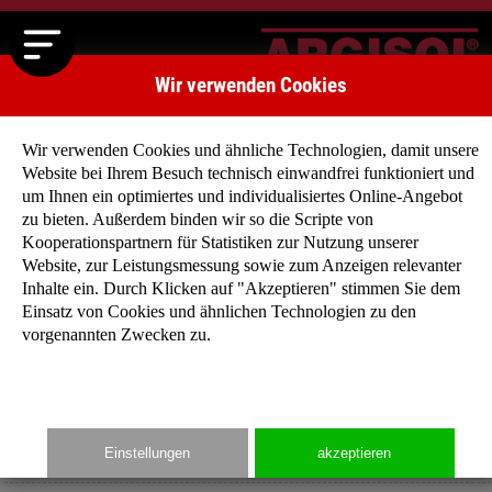
Wir verwenden Cookies
Wir verwenden Cookies und ähnliche Technologien, damit unsere
Website bei Ihrem Besuch technisch einwandfrei funktioniert und
um Ihnen ein optimiertes und individualisiertes Online-Angebot
zu bieten. Außerdem binden wir so die Scripte von
Kooperationspartnern für Statistiken zur Nutzung unserer
Mehrgenerationenhäuser
Website, zur Leistungsmessung sowie zum Anzeigen relevanter
Alle unter einem Dach
Inhalte ein. Durch Klicken auf "Akzeptieren" stimmen Sie dem
Einsatz von Cookies und ähnlichen Technologien zu den
vorgenannten Zwecken zu.
Immer mehr Familien und Senioren haben den Wunsch
gemeinsam unter einem Dach zu leben. Das Bedürfnis haben
wir in unseren neuen Mehrgenerationenhäuser aufgegriffen un
eine neue Wohnform für jedes Alter entwickelt.
Einstellungen
akzeptieren