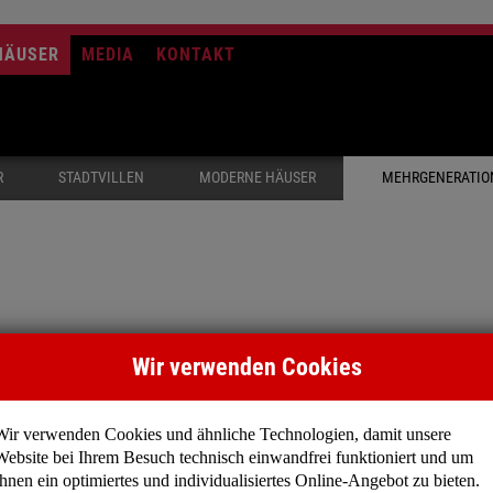
HÄUSER
MEDIA
KONTAKT
R
STADTVILLEN
MODERNE HÄUSER
MEHRGENERATIO
Wir verwenden Cookies
emeinsam unter einem Dach zu leben. Das Bedürfnis haben 
wickelt.
Wir verwenden Cookies und ähnliche Technologien, damit unsere
Website bei Ihrem Besuch technisch einwandfrei funktioniert und um
Ihnen ein optimiertes und individualisiertes Online-Angebot zu bieten.