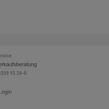
rvice
erkaufsberatung
6359 93 26-0
Login