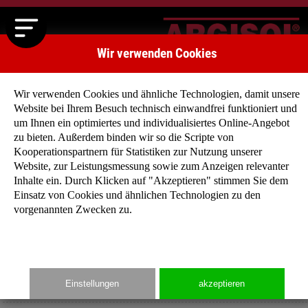
Wir verwenden Cookies
Wir verwenden Cookies und ähnliche Technologien, damit unsere
Website bei Ihrem Besuch technisch einwandfrei funktioniert und
um Ihnen ein optimiertes und individualisiertes Online-Angebot
zu bieten. Außerdem binden wir so die Scripte von
Kooperationspartnern für Statistiken zur Nutzung unserer
Mehrgenerationenhäuser
Website, zur Leistungsmessung sowie zum Anzeigen relevanter
Alle unter einem Dach
Inhalte ein. Durch Klicken auf "Akzeptieren" stimmen Sie dem
Einsatz von Cookies und ähnlichen Technologien zu den
vorgenannten Zwecken zu.
Immer mehr Familien und Senioren haben den Wunsch
gemeinsam unter einem Dach zu leben. Das Bedürfnis haben
wir in unseren neuen Mehrgenerationenhäuser aufgegriffen un
eine neue Wohnform für jedes Alter entwickelt.
Einstellungen
akzeptieren