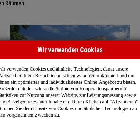
ten Räumen.
Wir verwenden Cookies
Wir verwenden Cookies und ähnliche Technologien, damit unsere
Website bei Ihrem Besuch technisch einwandfrei funktioniert und um
Ihnen ein optimiertes und individualisiertes Online-Angebot zu bieten.
Außerdem binden wir so die Scripte von Kooperationspartnern für
Statistiken zur Nutzung unserer Website, zur Leistungsmessung sowie
zum Anzeigen relevanter Inhalte ein. Durch Klicken auf "Akzeptieren"
Madison II | Gesamt: 99 m²
stimmen Sie dem Einsatz von Cookies und ähnlichen Technologien zu
den vorgenannten Zwecken zu.