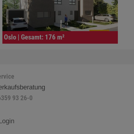
Oslo | Gesamt: 176 m²
rvice
erkaufsberatung
6359 93 26-0
Login