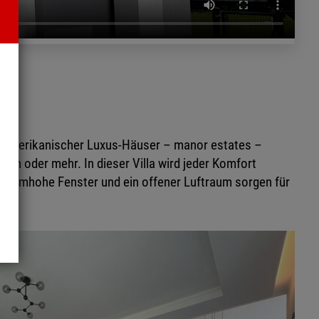
l amerikanischer Luxus-Häuser – manor estates –
qm oder mehr. In dieser Villa wird jeder Komfort
 Raumhohe Fenster und ein offener Luftraum sorgen für