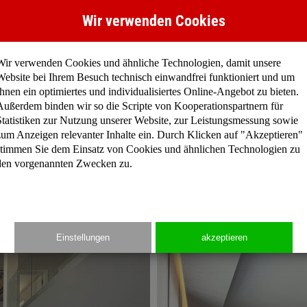
Wir verwenden Cookies
Wir verwenden Cookies und ähnliche Technologien, damit unsere
Website bei Ihrem Besuch technisch einwandfrei funktioniert und um
Ihnen ein optimiertes und individualisiertes Online-Angebot zu bieten.
ür Kunden mit gehobenen Ansprüchen.
Außerdem binden wir so die Scripte von Kooperationspartnern für
Statistiken zur Nutzung unserer Website, zur Leistungsmessung sowie
zum Anzeigen relevanter Inhalte ein. Durch Klicken auf "Akzeptieren"
 höchstem Qualitätsstandard. Eine moderne Immobilie im Sti
stimmen Sie dem Einsatz von Cookies und ähnlichen Technologien zu
plant… auf 3 Etagen, ab einer Wohnfläche von 330 qm bis 600 
den vorgenannten Zwecken zu.
s Wohnen mit versetzten Ebenen eine großzügige Atmosphäre.
d verbinden die Wohngeschosse miteinander.
Einstellungen
akzeptieren