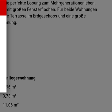
. Die perfekte Lösung zum Mehrgenerationenleben.
ltet, mit großen Fensterflächen. Für beide Wohnungen
: eine Terrasse im Erdgeschoss und eine große
twohnung.
²
Einliegerwohnung
6,96 m²
3,73 m²
11,06 m²