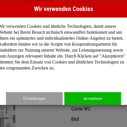
im Ober- und Dachgeschoss
Wir verwenden Cookies
Alle Räume sind hell gesta
gibt es einen Außenbereich
Dachterrasse für die Haup
Wir verwenden Cookies und ähnliche Technologien, damit unsere
Website bei Ihrem Besuch technisch einwandfrei funktioniert und um
Ihnen ein optimiertes und individualisiertes Online-Angebot zu bieten.
Preisinformation
Außerdem binden wir so die Scripte von Kooperationspartnern für
Statistiken zur Nutzung unserer Website, zur Leistungsmessung sowie
zum Anzeigen relevanter Inhalte ein. Durch Klicken auf "Akzeptieren"
stimmen Sie dem Einsatz von Cookies und ähnlichen Technologien zu
Gesamtfläche: 261,60 m
den vorgenannten Zwecken zu.
Erdgeschoss
Flur
Einstellungen
akzeptieren
Gäste WC
Bad