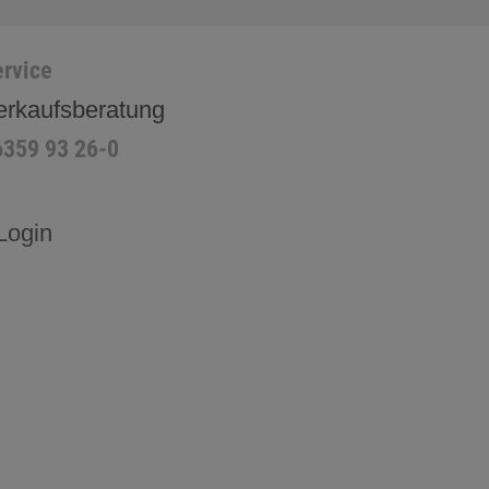
rvice
erkaufsberatung
6359 93 26-0
Login
H