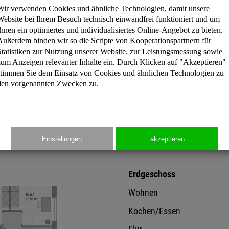
schaffen. Auch im Inneren f
Wir verwenden Cookies und ähnliche Technologien, damit unsere
Gemeinschaftsräume im Erd
Website bei Ihrem Besuch technisch einwandfrei funktioniert und um
Ihnen ein optimiertes und individualisiertes Online-Angebot zu bieten.
Dachgeschoss.
Außerdem binden wir so die Scripte von Kooperationspartnern für
Statistiken zur Nutzung unserer Website, zur Leistungsmessung sowie
zum Anzeigen relevanter Inhalte ein. Durch Klicken auf "Akzeptieren"
stimmen Sie dem Einsatz von Cookies und ähnlichen Technologien zu
den vorgenannten Zwecken zu.
Preisinformation
Gesamtfläche: 120,65 m
Einstellungen
akzeptieren
Erdgeschoss
Wohnen
Kochen/Essen