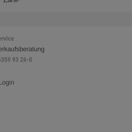
2,50 m²
rvice
erkaufsberatung
6359 93 26-0
Login