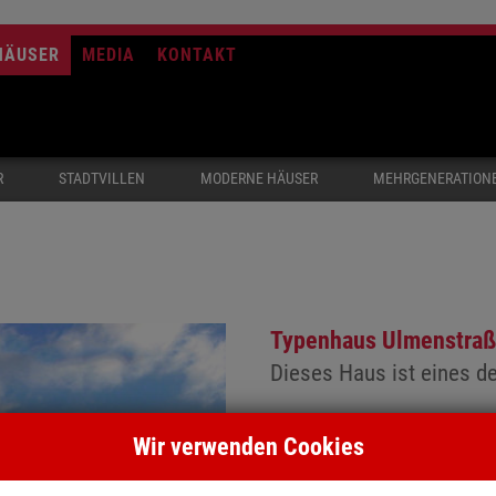
HÄUSER
MEDIA
KONTAKT
R
STADTVILLEN
MODERNE HÄUSER
MEHRGENERATION
Typenhaus Ulmenstraß
Dieses Haus ist eines de
Wir verwenden Cookies
geplant mit einzelnen Akze
Trapezerker oder der Wand