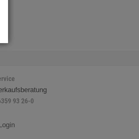
rvice
erkaufsberatung
6359 93 26-0
Login