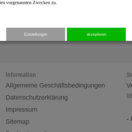
Spanien
den vorgenannten Zwecken zu.
Sudan
Türkei
Philippinen
Einstellungen
akzeptieren
Information
Se
Allgemeine Geschäftsbedingungen
V
0
Datenschutzerklärung
Impressum
Sitemap