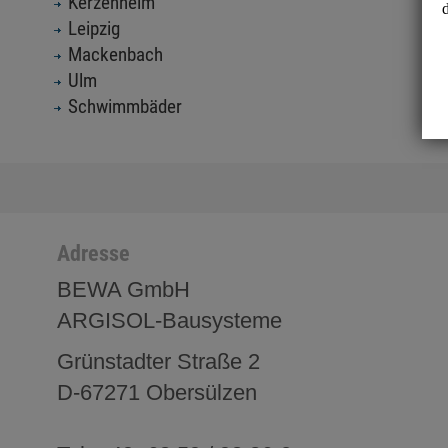
Kerzenheim
Leipzig
Mackenbach
Ulm
Schwimmbäder
Adresse
BEWA GmbH
ARGISOL-Bausysteme
Grünstadter Straße 2
D-67271 Obersülzen