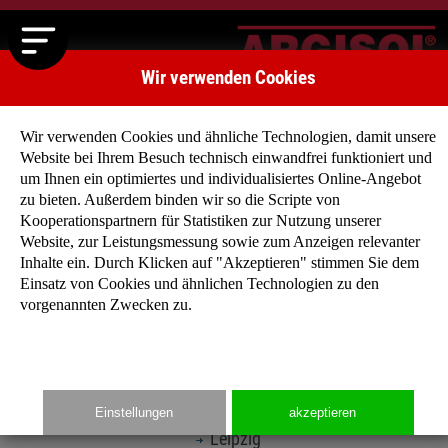
Wir verwenden Cookies
Wir verwenden Cookies und ähnliche Technologien, damit unsere
Website bei Ihrem Besuch technisch einwandfrei funktioniert und
um Ihnen ein optimiertes und individualisiertes Online-Angebot
zu bieten. Außerdem binden wir so die Scripte von
Kooperationspartnern für Statistiken zur Nutzung unserer
Website, zur Leistungsmessung sowie zum Anzeigen relevanter
National
Inhalte ein. Durch Klicken auf "Akzeptieren" stimmen Sie dem
Einsatz von Cookies und ähnlichen Technologien zu den
Villa Belano - Mein Haus ist mein Schloss
vorgenannten Zwecken zu.
Berlin
Bockenheim
Gerolsheim
Kaiserslautern
Einstellungen
akzeptieren
Kerzenheim
Leipzig