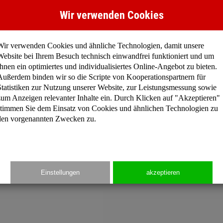
ssionen zu reduzieren.
Wir verwenden Cookies
on von EPS
Wir verwenden Cookies und ähnliche Technologien, damit unsere
Website bei Ihrem Besuch technisch einwandfrei funktioniert und um
hren (BMB) lassen sich fossile Rohstoffe, die zur
Ihnen ein optimiertes und individualisiertes Online-Angebot zu bieten.
sind, durch erneuerbare ersetzen. Eine solche
Außerdem binden wir so die Scripte von Kooperationspartnern für
Statistiken zur Nutzung unserer Website, zur Leistungsmessung sowie
 reduziert zugleich die CO
-Belastung.
2
zum Anzeigen relevanter Inhalte ein. Durch Klicken auf "Akzeptieren"
stimmen Sie dem Einsatz von Cookies und ähnlichen Technologien zu
den vorgenannten Zwecken zu.
schont die Umwelt und das Klima, ohne dabei auf die
nem fossilen Pendant bleiben die Eigenschaften des
Einstellungen
akzeptieren