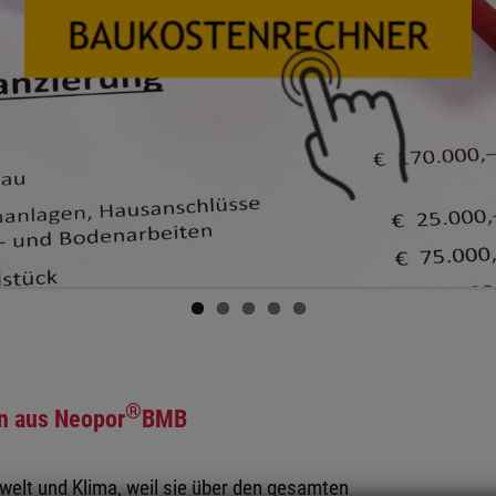
®
n aus Neopor
BMB
lt und Klima, weil sie über den gesamten