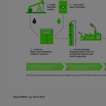
"Neopor®BMB = reg. Marke BASF"