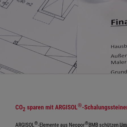
®
CO
sparen mit ARGISOL
-Schalungssteine
2
®
®
ARGISOL
-Elemente aus Neopor
BMB schützen Umwe