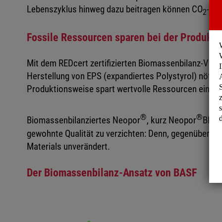
Lebenszyklus hinweg dazu beitragen können CO
-Emi
2
Fossile Ressourcen sparen bei der Produkti
Mit dem REDcert zertifizierten Biomassenbilanz-Verfa
Herstellung von EPS (expandiertes Polystyrol) nötig 
Produktionsweise spart wertvolle Ressourcen ein und
®
®
Biomassenbilanziertes Neopor
, kurz Neopor
BMB, 
gewohnte Qualität zu verzichten: Denn, gegenübersei
Materials unverändert.
Der Biomassenbilanz-Ansatz von BASF