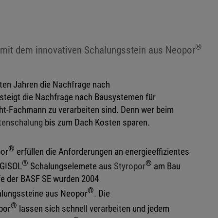
®
 mit dem innovativen Schalungsstein aus Neopor
zten Jahren die Nachfrage nach
 steigt die Nachfrage nach Bausystemen für
cht-Fachmann zu verarbeiten sind. Denn wer beim
tenschalung
bis zum Dach Kosten sparen.
®
or
erfüllen die Anforderungen an energieeffizientes
®
®
RGISOL
Schalungselemete aus
Styropor
am Bau
fe der BASF SE wurden 2004
®
alungssteine aus Neopor
. Die
®
por
lassen sich schnell verarbeiten und jedem