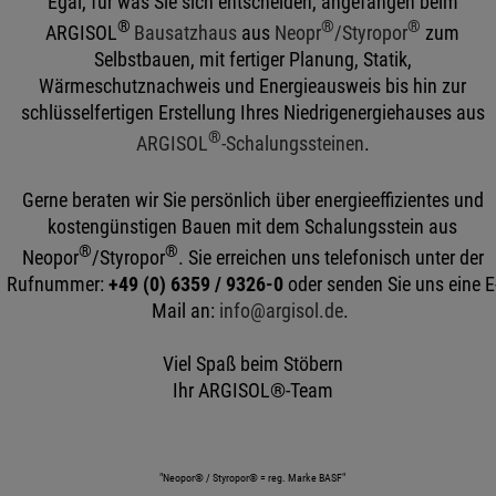
Egal, für was Sie sich entscheiden, angefangen beim
®
®
®
ARGISOL
Bausatzhaus
aus
Neopr
/Styropor
zum
Selbstbauen, mit fertiger Planung, Statik,
Wärmeschutznachweis und Energieausweis bis hin zur
schlüsselfertigen Erstellung Ihres Niedrigenergiehauses aus
®
ARGISOL
-Schalungssteinen
.
Gerne beraten wir Sie persönlich über energieeffizientes und
kostengünstigen Bauen mit dem Schalungsstein aus
®
®
Neopor
/Styropor
. Sie erreichen uns telefonisch unter der
Rufnummer:
+49 (0) 6359 / 9326-0
oder senden Sie uns eine E
Mail an:
info@argisol.de
.
Viel Spaß beim Stöbern
Ihr ARGISOL®-Team
"Neopor® / Styropor® = reg. Marke BASF"