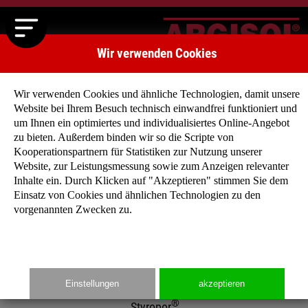
Wir verwenden Cookies
Wir verwenden Cookies und ähnliche Technologien, damit unsere
Website bei Ihrem Besuch technisch einwandfrei funktioniert und
um Ihnen ein optimiertes und individualisiertes Online-Angebot
zu bieten. Außerdem binden wir so die Scripte von
Kooperationspartnern für Statistiken zur Nutzung unserer
Produkte - ARGISOL®-Schalungssteine aus Neopor®
Website, zur Leistungsmessung sowie zum Anzeigen relevanter
Inhalte ein. Durch Klicken auf "Akzeptieren" stimmen Sie dem
Die Verknappung fossiler Ressourcen und die damit
Einsatz von Cookies und ähnlichen Technologien zu den
verbundene Rohstoffverteuerung führt zu einer verstärkten
vorgenannten Zwecken zu.
Nachfrage nach Niedrigenergie- und Passivhäusern. Sowohl
Privatbauherren als auch professionelle Bauträger haben sich
mittlerweile von der monolithen, einschaligen Stein-auf-Stein-
Bauweise verabschiedet und bevorzugen heute die schnell zu
Einstellungen
akzeptieren
verarbeitenden hochwärmegedämmten Schalungselemente au
®
Styropor
.