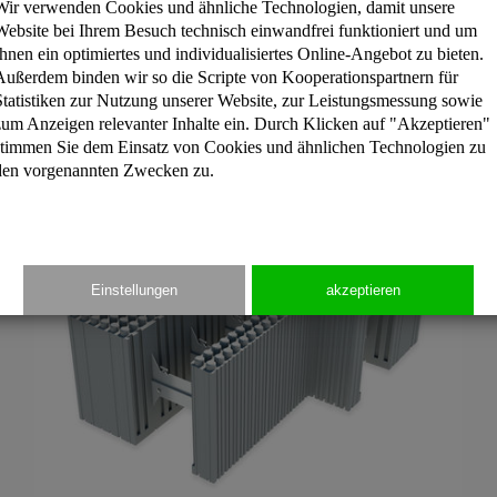
Wir verwenden Cookies und ähnliche Technologien, damit unsere
Website bei Ihrem Besuch technisch einwandfrei funktioniert und um
 Mitte 2004 von Styropor® auf das von der BASF SE verbes
Ihnen ein optimiertes und individualisiertes Online-Angebot zu bieten.
Außerdem binden wir so die Scripte von Kooperationspartnern für
Statistiken zur Nutzung unserer Website, zur Leistungsmessung sowie
zum Anzeigen relevanter Inhalte ein. Durch Klicken auf "Akzeptieren"
stimmen Sie dem Einsatz von Cookies und ähnlichen Technologien zu
den vorgenannten Zwecken zu.
Einstellungen
akzeptieren