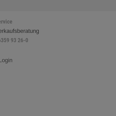
rvice
erkaufsberatung
6359 93 26-0
Login
H