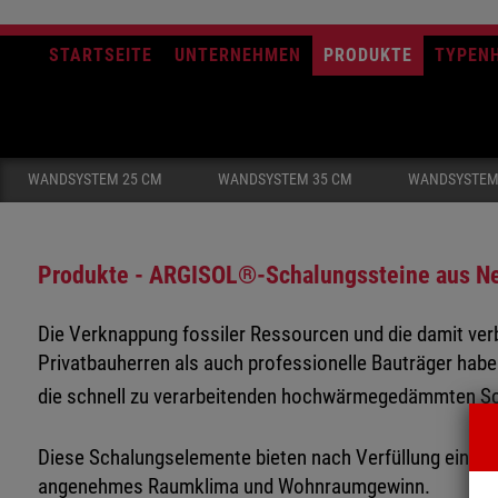
STARTSEITE
UNTERNEHMEN
PRODUKTE
TYPEN
WANDSYSTEM 25 CM
WANDSYSTEM 35 CM
WANDSYSTEM
Produkte - ARGISOL®-Schalungssteine aus N
Die Verknappung fossiler Ressourcen und die damit ver
Privatbauherren als auch professionelle Bauträger habe
die schnell zu verarbeitenden hochwärmegedämmten S
Diese Schalungselemente bieten nach Verfüllung einen 
angenehmes Raumklima und Wohnraumgewinn.