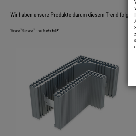
Wir haben unsere Produkte darum diesem Trend folgend
®
®
"Neopor
/Styropor
= reg. Marke BASF"