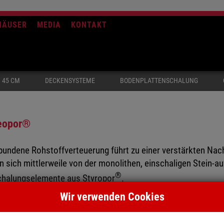
HÄUSER
MEDIA
KONTAKT
 45 CM
DECKENSYSTEME
BODENPLATTENSCHALUNG
eopor®
bundene Rohstoffverteuerung führt zu einer verstärkten Nac
n sich mittlerweile von der monolithen, einschaligen Stein-
®
chalungselemente aus Styropor
.
Wir verwenden Cookies
massiven Betonkern mit einer Innen- und Außenwanddämmung 