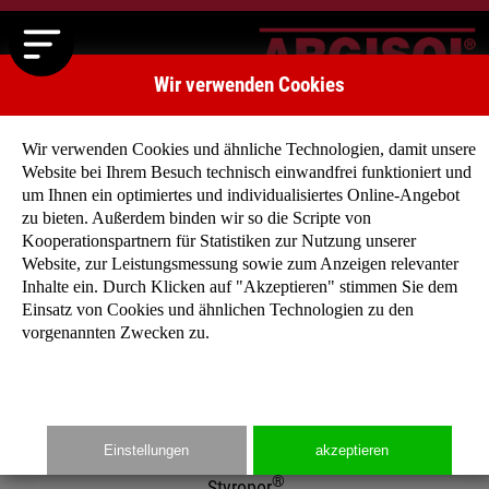
Wir verwenden Cookies
Wir verwenden Cookies und ähnliche Technologien, damit unsere
Website bei Ihrem Besuch technisch einwandfrei funktioniert und
um Ihnen ein optimiertes und individualisiertes Online-Angebot
zu bieten. Außerdem binden wir so die Scripte von
Kooperationspartnern für Statistiken zur Nutzung unserer
Produkte - ARGISOL®-Schalungssteine aus Neopor®
Website, zur Leistungsmessung sowie zum Anzeigen relevanter
Inhalte ein. Durch Klicken auf "Akzeptieren" stimmen Sie dem
Die Verknappung fossiler Ressourcen und die damit
Einsatz von Cookies und ähnlichen Technologien zu den
verbundene Rohstoffverteuerung führt zu einer verstärkten
vorgenannten Zwecken zu.
Nachfrage nach Niedrigenergie- und Passivhäusern. Sowohl
Privatbauherren als auch professionelle Bauträger haben sich
mittlerweile von der monolithen, einschaligen Stein-auf-Stein-
Bauweise verabschiedet und bevorzugen heute die schnell zu
Einstellungen
akzeptieren
verarbeitenden hochwärmegedämmten Schalungselemente au
®
Styropor
.