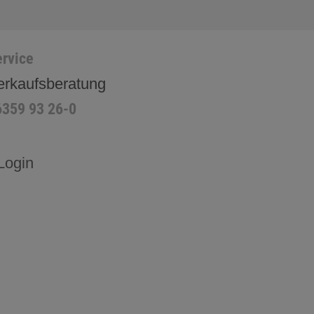
rvice
erkaufsberatung
6359 93 26-0
Login
H