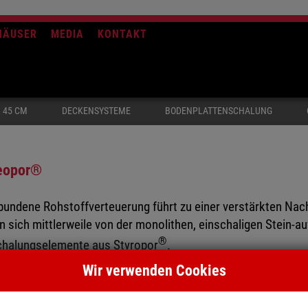
HÄUSER
MEDIA
KONTAKT
 45 CM
DECKENSYSTEME
BODENPLATTENSCHALUNG
eopor®
bundene Rohstoffverteuerung führt zu einer verstärkten Nac
n sich mittlerweile von der monolithen, einschaligen Stein-
®
chalungselemente aus Styropor
.
Wir verwenden Cookies
massiven Betonkern mit einer Innen- und Außenwanddämmung 