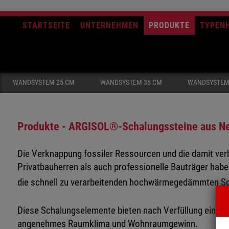
STARTSEITE
UNTERNEHMEN
PRODUKTE
TYPEN
WANDSYSTEM 25 CM
WANDSYSTEM 35 CM
WANDSYSTEM
Produkte - ARGISOL®-Schalungssteine aus N
Die Verknappung fossiler Ressourcen und die damit ver
Privatbauherren als auch professionelle Bauträger habe
die schnell zu verarbeitenden hochwärmegedämmten S
Diese Schalungselemente bieten nach Verfüllung einen 
angenehmes Raumklima und Wohnraumgewinn.