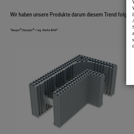
Wir haben unsere Produkte darum diesem Trend folgend
®
®
"Neopor
/Styropor
= reg. Marke BASF"