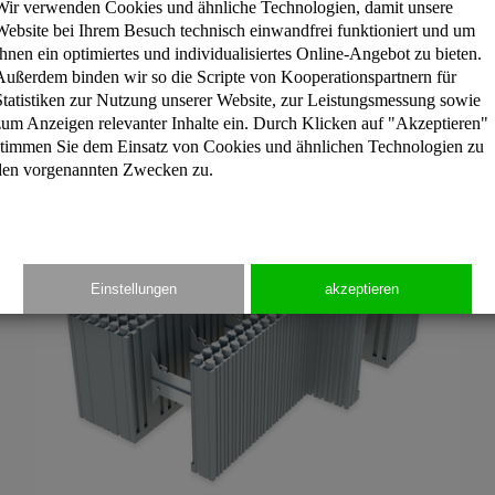
Wir verwenden Cookies und ähnliche Technologien, damit unsere
Website bei Ihrem Besuch technisch einwandfrei funktioniert und um
 Mitte 2004 von Styropor® auf das von der BASF SE verbes
Ihnen ein optimiertes und individualisiertes Online-Angebot zu bieten.
Außerdem binden wir so die Scripte von Kooperationspartnern für
Statistiken zur Nutzung unserer Website, zur Leistungsmessung sowie
zum Anzeigen relevanter Inhalte ein. Durch Klicken auf "Akzeptieren"
stimmen Sie dem Einsatz von Cookies und ähnlichen Technologien zu
den vorgenannten Zwecken zu.
Einstellungen
akzeptieren