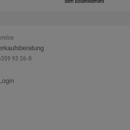
dem Bodenelement
rvice
erkaufsberatung
6359 93 26-0
Login