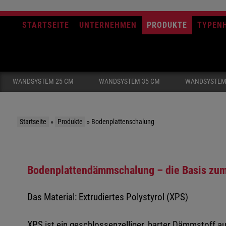
STARTSEITE
UNTERNEHMEN
PRODUKTE
TYPEN
WANDSYSTEM 25 CM
WANDSYSTEM 35 CM
WANDSYSTEM
Startseite
»
Produkte
»
Bodenplattenschalung
Bodenplattendämmschalung – die Basis zum
Das Material: Extrudiertes Polystyrol (XPS)
XPS ist ein geschlossenzelliger, harter Dämmstoff au