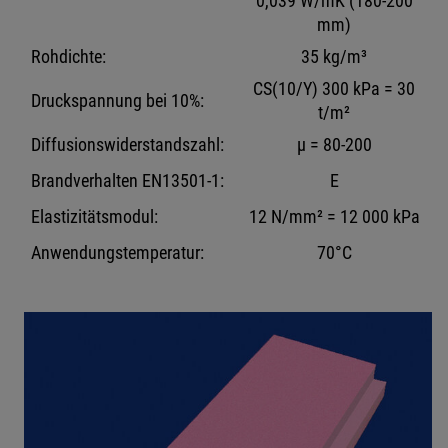
0,039 W/mK (180-200
mm)
Rohdichte:
35 kg/m³
CS(10/Y) 300 kPa = 30
Druckspannung bei 10%:
t/m²
Diffusionswiderstandszahl:
μ = 80-200
Brandverhalten EN13501-1:
E
Elastizitätsmodul:
12 N/mm² = 12 000 kPa
Anwendungstemperatur:
70°C