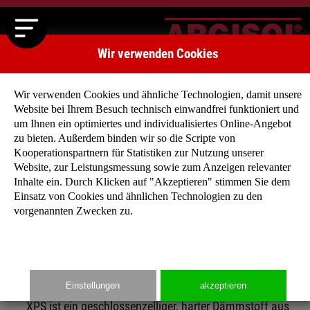
Wir verwenden Cookies
Wir verwenden Cookies und ähnliche Technologien, damit unsere
Website bei Ihrem Besuch technisch einwandfrei funktioniert und
um Ihnen ein optimiertes und individualisiertes Online-Angebot
zu bieten. Außerdem binden wir so die Scripte von
Kooperationspartnern für Statistiken zur Nutzung unserer
Startseite
»
Produkte
»
Bodenplattenschalung
Website, zur Leistungsmessung sowie zum Anzeigen relevanter
Inhalte ein. Durch Klicken auf "Akzeptieren" stimmen Sie dem
Einsatz von Cookies und ähnlichen Technologien zu den
vorgenannten Zwecken zu.
Bodenplattendämmschalung – die Basis zum
perfekten System
Das Material: Extrudiertes Polystyrol (XPS)
Einstellungen
akzeptieren
XPS ist ein geschlossenzelliger, harter Dämmstoff aus